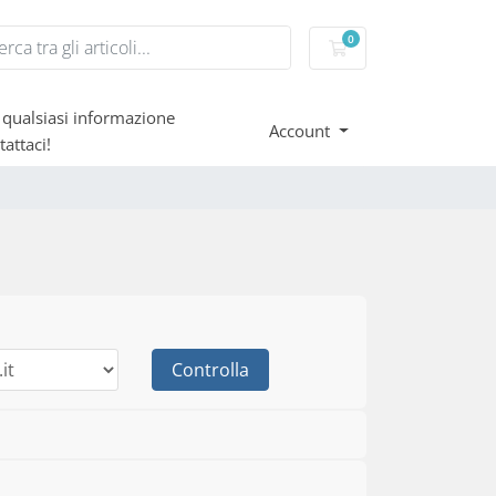
0
Carrello
 qualsiasi informazione
Account
tattaci!
Controlla