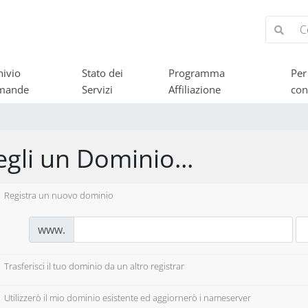
hivio
Stato dei
Programma
Per
mande
Servizi
Affiliazione
con
egli un Dominio...
Registra un nuovo dominio
www.
Trasferisci il tuo dominio da un altro registrar
Utilizzerò il mio dominio esistente ed aggiornerò i nameserver