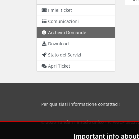
I miei ticket
Comunicazioni
Archivio Domande
Download
Stato dei Servizi
Apri Ticket
Per qualsiasi informazione contattaci!
© 2026
Tunda IT a socio unico
- P.IVA/CF 082272
Important info about