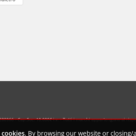
80966 - Cap.Soc. 10.000€ i.v. - Tutti i marchi appartengono ai rispett
 cookies
. By browsing our website or closing/