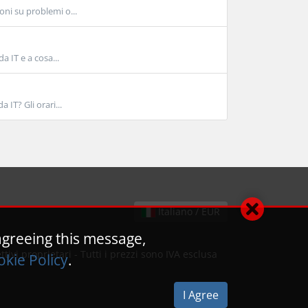
oni su problemi o...
a IT e a cosa...
 IT? Gli orari...
Italiano / EUR
agreeing this message,
ivi proprietari - Tutti i prezzi sono IVA esclusa
kie Policy
.
I Agree