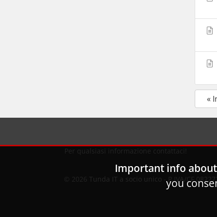
« 
Per qualsiasi informazione contattaci!
Important info about
© 2026
Tunda IT a socio unico
- P.IVA/CF 082272
you consen