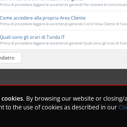
Prima di procedere leggere le avvertenze generali Per ricevere le comunicazi
Come accedere alla propria Area Cliente
Prima di procedere leggere le avvertenze generali Cos'è l'Area Cliente di Tund
Quali sono gli orari di Tunda IT
Prima di procedere leggere le avvertenze generali Quali sono gli orari di Tunda
Indietro
 cookies
. By browsing our website or closing/
80966 - Cap.Soc. 10.000€ i.v. - Tutti i marchi appartengono ai rispett
t to the use of cookies as described in our
Coo