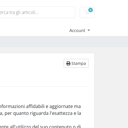
0
Carrello
Account
Stampa
nformazioni affidabili e aggiornate ma
ta, per quanto riguarda l'esattezza e la
nte all'utilizzo del suo contenuto o di