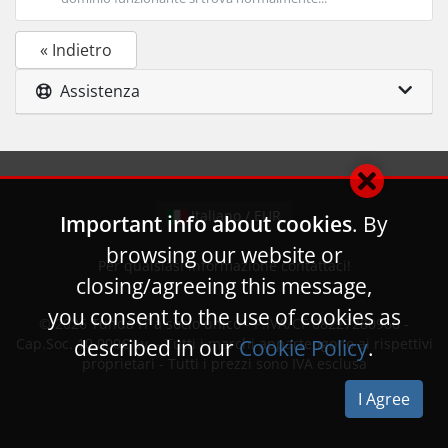
« Indietro
Assistenza
Italiano / EUR
Important info about cookies
. By
browsing our website or
Per qualsiasi informazione contattaci!
closing/agreeing this message,
you consent to the use of cookies as
© 2026
Tunda IT a socio unico
- P.IVA/CF 08227280966 -
Cap.Soc. 10.000€ i.v. - Tutti i marchi appartengono ai rispettivi
described in our
Cookie Policy
.
proprietari - Tutti i prezzi sono IVA esclusa
I Agree