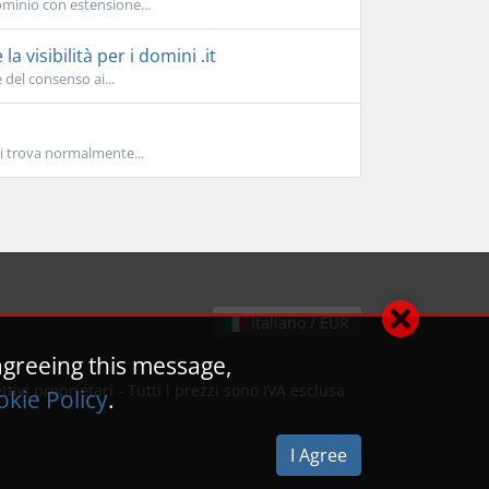
ominio con estensione...
a visibilità per i domini .it
 del consenso ai...
i trova normalmente...
Italiano / EUR
agreeing this message,
ivi proprietari - Tutti i prezzi sono IVA esclusa
kie Policy
.
I Agree