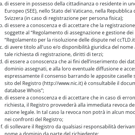
di essere in possesso della cittadinanza o residente in u
Europeo (SEE), nello Stato del Vaticano, nella Repubblica
Svizzera (in caso di registrazione per persona fisica);
di essere a conoscenza e di accettare che la registrazio
soggette al “Regolamento di assegnazione e gestione dei n
“Regolamento per la risoluzione delle dispute nel ccTLD.it
di avere titolo all'uso e/o disponibilità giuridica del nom
tale richiesta di registrazione, diritti di terzi;
di essere a conoscenza che ai fini dell’inserimento dei da
dominio assegnati, e alla loro eventuale diffusione e access
espressamente il consenso barrando le apposite caselle su
sito del Registro (http://www.nic.it) è consultabile il docum
database Whois”;
di essere a conoscenza e di accettare che in caso di erron
richiesta, il Registro provvederà alla immediata revoca d
azione legale. In tal caso la revoca non potrà in alcun mo
nei confronti del Registro;
di sollevare il Registro da qualsiasi responsabilità derivan
nome a dominio da parte del richiedente;