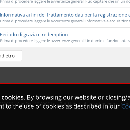
Prima di procedere leggere le avvertenze generali Può capitare che un un d
Informativa ai fini del trattamento dati per la registrazione e l
Prima di procedere leggere le avvertenze generali Informativa e acquisizione
Periodo di grazia e redemption
Prima di procedere leggere le avvertenze generali Un dominio funzionante s
Indietro
 cookies
. By browsing our website or closing/
80966 - Cap.Soc. 10.000€ i.v. - Tutti i marchi appartengono ai rispett
t to the use of cookies as described in our
Coo