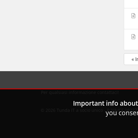
« 
Per qualsiasi informazione contattaci!
Important info about
© 2026
Tunda IT a socio unico
- P.IVA/CF 082272
you consen