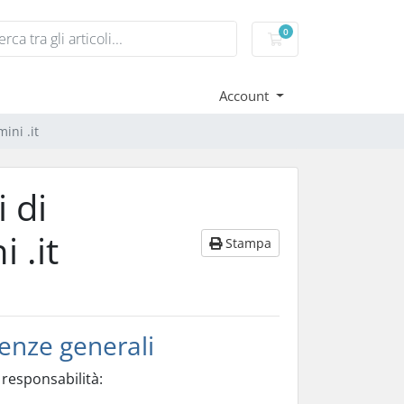
0
Carrello
Account
ini .it
 di
 .it
Stampa
enze generali
 responsabilità: