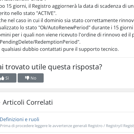
o 15 giorni, il Registro aggiornerà la data di scadenza di u
erito nello stato "ACTIVE".
he nel caso in cui il dominio sia stato correttamente rinno
ualizzato lo stato "Ok/AutoRenewPeriod" durante i 15 giorni 
omini per i quali non viene ricevuto l'ordine di rinnovo ed i
"PendingDelete/RedemptionPeriod".
 qualsiasi dubbio contattati pure il supporto tecnico.
i trovato utile questa risposta?
Sì
No
Articoli Correlati
Definizioni e ruoli
Prima di procedere leggere le avvertenze generali Registro / RegistryIl Registro