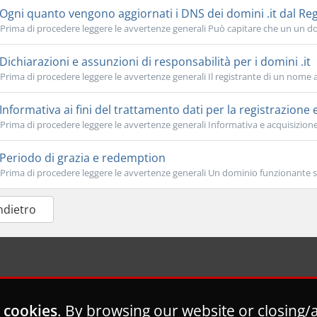
Ogni quanto vengono aggiornati i DNS dei domini .it dal Reg
Prima di procedere leggere le avvertenze generali Può capitare che un un d
Dichiarazioni e assunzioni di responsabilità per i domini .it
Prima di procedere leggere le avvertenze generali Il registrante di un nome a 
Informativa ai fini del trattamento dati per la registrazione e l
Prima di procedere leggere le avvertenze generali Informativa e acquisizione
Periodo di grazia e redemption
Prima di procedere leggere le avvertenze generali Un dominio funzionante s
Indietro
 cookies
. By browsing our website or closing/