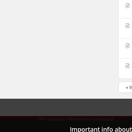
« 
Per qualsiasi informazione contattaci!
Important info about