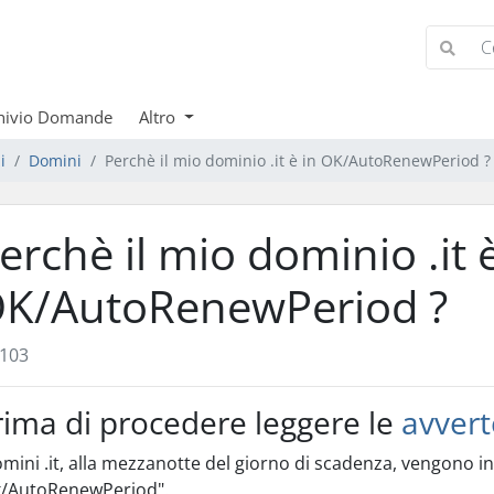
hivio Domande
Altro
i
Domini
Perchè il mio dominio .it è in OK/AutoRenewPeriod ?
erchè il mio dominio .it è
K/AutoRenewPeriod ?
103
rima di procedere leggere le
avvert
omini .it, alla mezzanotte del giorno di scadenza, vengono ins
k/AutoRenewPeriod".