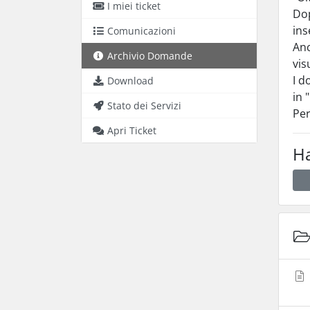
I miei ticket
Dop
ins
Comunicazioni
Anc
Archivio Domande
vis
I d
Download
in 
Stato dei Servizi
Per
Apri Ticket
Ha