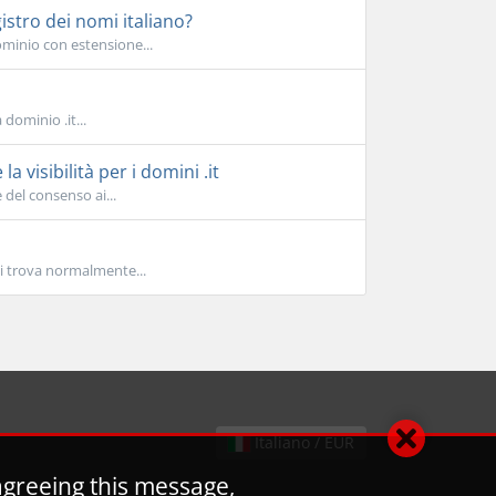
istro dei nomi italiano?
ominio con estensione...
dominio .it...
a visibilità per i domini .it
 del consenso ai...
i trova normalmente...
Italiano / EUR
agreeing this message,