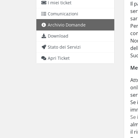
I miei ticket
Il 
ser
Comunicazioni
sar
Archivio Domande
Per
com
Download
Nor
Stato dei Servizi
del
Suc
Apri Ticket
Me
Att
onl
ser
Se 
imm
Se 
alm
il 