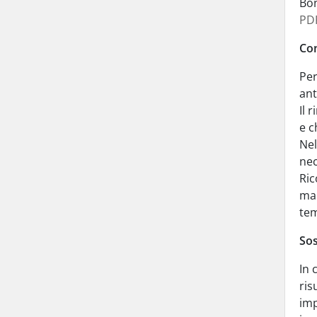
Bon
PD
Con
Per
ant
Il 
e c
Nel
ne
Ric
mai
tem
Sos
In 
ris
imp