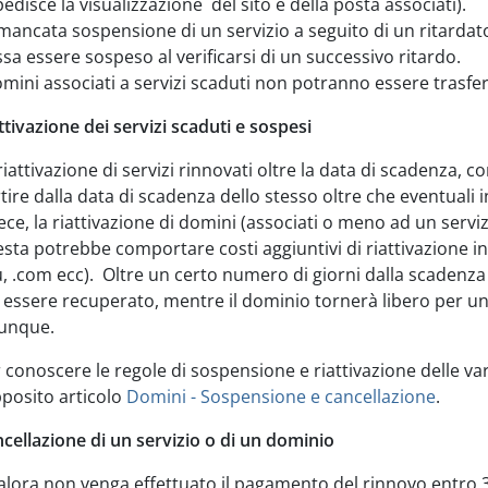
edisce la visualizzazione del sito e della posta associati).
mancata sospensione di un servizio a seguito di un ritarda
sa essere sospeso al verificarsi di un successivo ritardo.
omini associati a servizi scaduti non potranno essere trasferi
ttivazione dei servizi scaduti e sospesi
riattivazione di servizi rinnovati oltre la data di scadenza, 
tire dalla data di scadenza dello stesso oltre che eventuali
ece, la riattivazione di domini (associati o meno ad un serviz
sta potrebbe comportare costi aggiuntivi di riattivazione i
u, .com ecc). Oltre un certo numero di giorni dalla scadenza 
 essere recuperato, mentre il dominio tornerà libero per un
unque.
 conoscere le regole di sospensione e riattivazione delle va
pposito articolo
Domini - Sospensione e cancellazione
.
cellazione di un servizio o di un dominio
lora non venga effettuato il pagamento del rinnovo entro 30