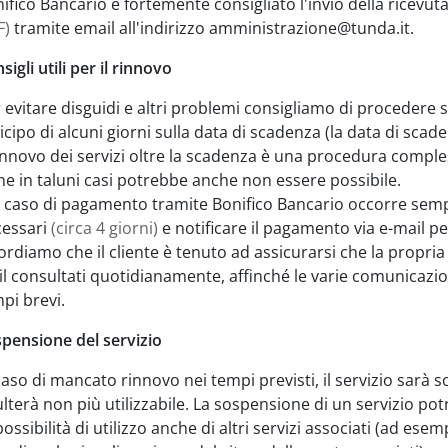
ifico Bancario è fortemente consigliato l'invio della ricev
F)
tramite email all'indirizzo amministrazione@tunda.it.
sigli utili per il rinnovo
 evitare disguidi e altri problemi consigliamo di procedere 
icipo di alcuni giorni sulla data di scadenza (la data di scad
rinnovo dei servizi oltre la scadenza è una procedura compl
he in taluni casi potrebbe anche non essere possibile.
 caso di pagamento tramite Bonifico Bancario occorre sempr
cessari
(circa 4 giorni)
e notificare il pagamento via e-mail p
ordiamo che il cliente è tenuto ad assicurarsi che la propria 
l consultati quotidianamente, affinché le varie comunicazioni
pi brevi.
pensione del servizio
caso di mancato rinnovo nei tempi previsti, il servizio sarà 
ulterà non più utilizzabile. La sospensione di un servizio 
ossibilità di utilizzo anche di altri servizi associati (ad es