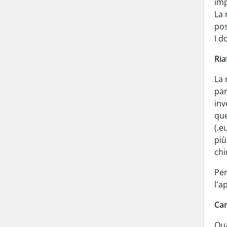
imp
La 
pos
I d
Ria
La 
par
inv
que
(.e
più
chi
Per
l'a
Can
Qua