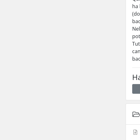
ha 
(do
bac
Nel
pot
Tut
can
bac
Ha